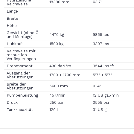
Hydraulische
19380 mm
63'7"
Reichweite
Länge
Breite
Höhe
Gewicht (ohne Öl
4470 kg
9855 lbs
und Montage)
Hubkraft
1500 kg
3307 lbs
Reichweite mit
manuellen
Verlängerungen
Drehmoment
490 daN*m
3544 lbs*ft
Ausgang der
1700 + 1700 mm
5'7" + 5'7"
Abstützungen
Breite der
5600 mm
18'4"
Abstützungen
Pumpenleistung
45 l/min
12 US gal/min
Druck
250 bar
3555 psi
Tankkapazität
120 l
31 US gal