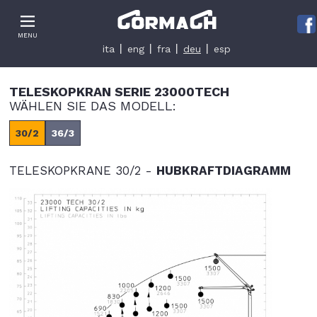
Le tue preferenze relative alla privacy
MENU
Informativa sulla raccolta
ita
eng
fra
deu
esp
TELESKOPKRAN SERIE 23000TECH
WÄHLEN SIE DAS MODELL:
30/2
36/3
TELESKOPKRANE 30/2 -
HUBKRAFTDIAGRAMM