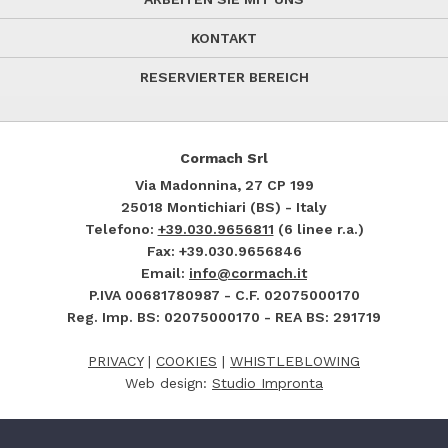
KONTAKT
RESERVIERTER BEREICH
Cormach Srl
Via Madonnina, 27
CP 199
25018
Montichiari (BS) - Italy
Telefono:
+39.030.9656811
(6 linee r.a.)
Fax: +39.030.9656846
Email:
info@cormach.it
P.IVA 00681780987 - C.F. 02075000170
Reg. Imp. BS: 02075000170 - REA BS: 291719
PRIVACY
|
COOKIES
|
WHISTLEBLOWING
Web design:
Studio Impronta