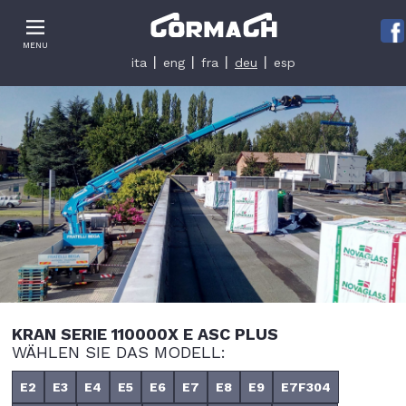
Le tue preferenze relative alla privacy
MENU
Informativa sulla raccolta
ita
eng
fra
deu
esp
KRAN SERIE 110000X E ASC PLUS
WÄHLEN SIE DAS MODELL:
E2
E3
E4
E5
E6
E7
E8
E9
E7F304