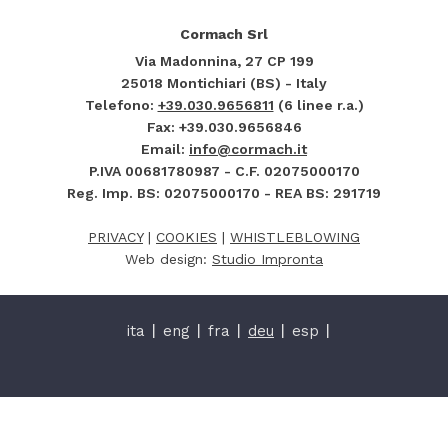
Cormach Srl
Via Madonnina, 27
CP 199
25018
Montichiari (BS) - Italy
Telefono:
+39.030.9656811
(6 linee r.a.)
Fax: +39.030.9656846
Email:
info@cormach.it
P.IVA 00681780987 - C.F. 02075000170
Reg. Imp. BS: 02075000170 - REA BS: 291719
PRIVACY
|
COOKIES
|
WHISTLEBLOWING
Web design:
Studio Impronta
ita
eng
fra
deu
esp