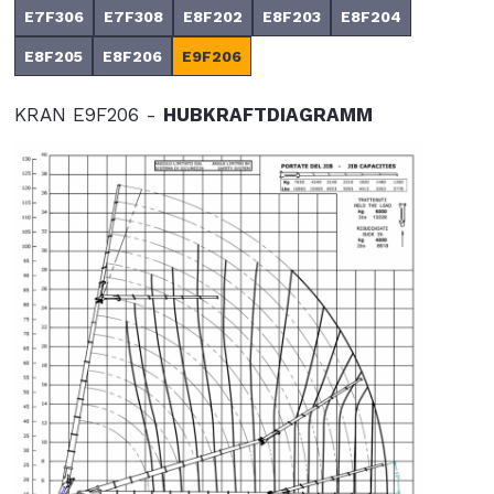
E7F306
E7F308
E8F202
E8F203
E8F204
E8F205
E8F206
E9F206
KRAN E9F206 -
HUBKRAFTDIAGRAMM