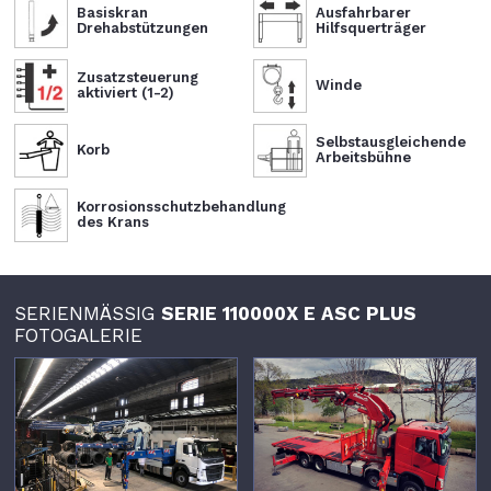
Basiskran
Ausfahrbarer
Drehabstützungen
Hilfsquerträger
Zusatzsteuerung
Winde
aktiviert (1-2)
Selbstausgleichende
Korb
Arbeitsbühne
Korrosionsschutzbehandlung
des Krans
SERIENMÄSSIG
SERIE 110000X E ASC PLUS
FOTOGALERIE