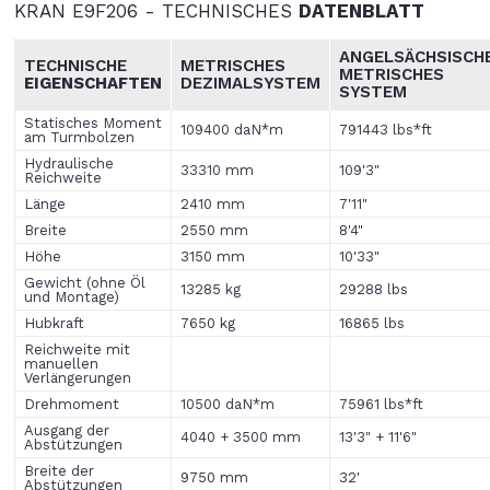
KRAN E9F206 - TECHNISCHES
DATENBLATT
ANGELSÄCHSISCH
TECHNISCHE
METRISCHES
METRISCHES
EIGENSCHAFTEN
DEZIMALSYSTEM
SYSTEM
Statisches Moment
109400 daN*m
791443 lbs*ft
am Turmbolzen
Hydraulische
33310 mm
109'3"
Reichweite
Länge
2410 mm
7'11"
Breite
2550 mm
8'4"
Höhe
3150 mm
10'33"
Gewicht (ohne Öl
13285 kg
29288 lbs
und Montage)
Hubkraft
7650 kg
16865 lbs
Reichweite mit
manuellen
Verlängerungen
Drehmoment
10500 daN*m
75961 lbs*ft
Ausgang der
4040 + 3500 mm
13'3" + 11'6"
Abstützungen
Breite der
9750 mm
32'
Abstützungen