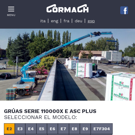
Le tue preferenze relative alla privacy
MENU
Informativa sulla raccolta
ita
eng
fra
deu
esp
GRÚAS SERIE 110000X E ASC PLUS
SELECCIONAR EL MODELO:
E2
E3
E4
E5
E6
E7
E8
E9
E7F304