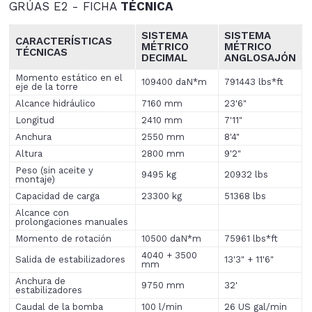
GRÚAS E2 - FICHA
TÉCNICA
SISTEMA
SISTEMA
CARACTERÍSTICAS
MÉTRICO
MÉTRICO
TÉCNICAS
DECIMAL
ANGLOSAJÓN
Momento estático en el
109400 daN*m
791443 lbs*ft
eje de la torre
Alcance hidráulico
7160 mm
23'6"
Longitud
2410 mm
7'11"
Anchura
2550 mm
8'4"
Altura
2800 mm
9'2"
Peso (sin aceite y
9495 kg
20932 lbs
montaje)
Capacidad de carga
23300 kg
51368 lbs
Alcance con
prolongaciones manuales
Momento de rotación
10500 daN*m
75961 lbs*ft
4040 + 3500
Salida de estabilizadores
13'3" + 11'6"
mm
Anchura de
9750 mm
32'
estabilizadores
Caudal de la bomba
100 l/min
26 US gal/min