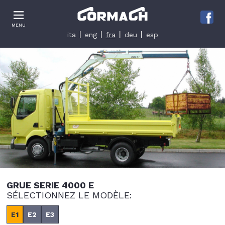
Le tue preferenze relative alla privacy
MENU
Informativa sulla raccolta
ita
eng
fra
deu
esp
GRUE SERIE 4000 E
SÉLECTIONNEZ LE MODÈLE:
E1
E2
E3