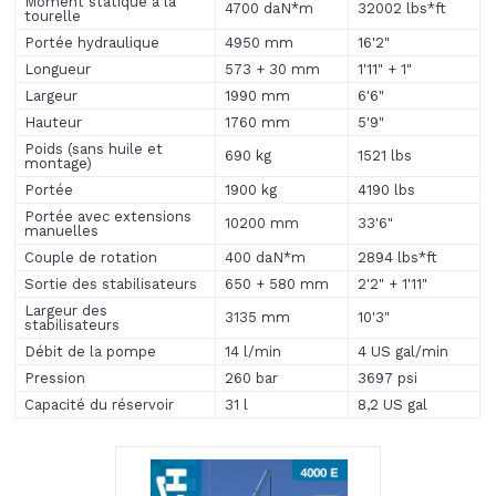
Moment statique à la
4700 daN*m
32002 lbs*ft
tourelle
Portée hydraulique
4950 mm
16'2"
Longueur
573 + 30 mm
1'11" + 1"
Largeur
1990 mm
6'6"
Hauteur
1760 mm
5'9"
Poids (sans huile et
690 kg
1521 lbs
montage)
Portée
1900 kg
4190 lbs
Portée avec extensions
10200 mm
33'6"
manuelles
Couple de rotation
400 daN*m
2894 lbs*ft
Sortie des stabilisateurs
650 + 580 mm
2'2" + 1'11"
Largeur des
3135 mm
10'3"
stabilisateurs
Débit de la pompe
14 l/min
4 US gal/min
Pression
260 bar
3697 psi
Capacité du réservoir
31 l
8,2 US gal