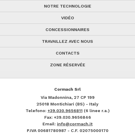
NOTRE TECHNOLOGIE
VIDÉO
CONCESSIONNAIRES
TRAVAILLEZ AVEC NOUS
CONTACTS
ZONE RÉSERVÉE
Cormach Srl
Via Madonnina, 27
CP 199
25018
Montichiari (BS) - Italy
Telefono:
+39.030.9656811
(6 linee r.a.)
Fax: +39.030.9656846
Email:
info@cormach.it
P.IVA 00681780987 - C.F. 02075000170