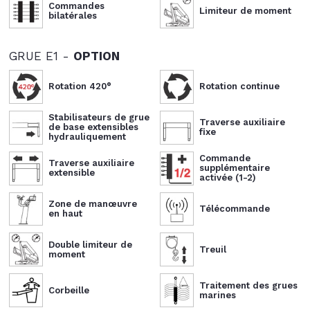
Commandes
Limiteur de moment
bilatérales
GRUE E1 -
OPTION
Rotation 420°
Rotation continue
Stabilisateurs de grue
Traverse auxiliaire
de base extensibles
fixe
hydrauliquement
Commande
Traverse auxiliaire
supplémentaire
extensible
activée (1-2)
Zone de manœuvre
Télécommande
en haut
Double limiteur de
Treuil
moment
Traitement des grues
Corbeille
marines