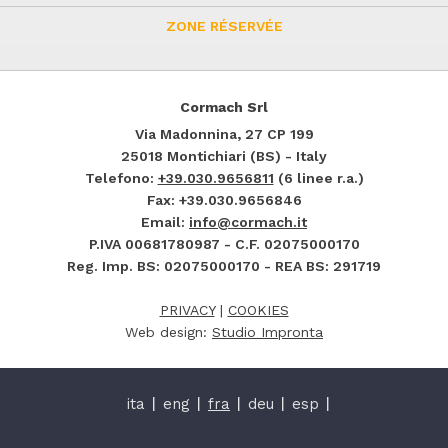
ZONE RÉSERVÉE
Cormach Srl
Via Madonnina, 27
CP 199
25018
Montichiari (BS) - Italy
Telefono:
+39.030.9656811
(6 linee r.a.)
Fax: +39.030.9656846
Email:
info@cormach.it
P.IVA 00681780987 - C.F. 02075000170
Reg. Imp. BS: 02075000170 - REA BS: 291719
PRIVACY
|
COOKIES
Web design:
Studio Impronta
ita
eng
fra
deu
esp