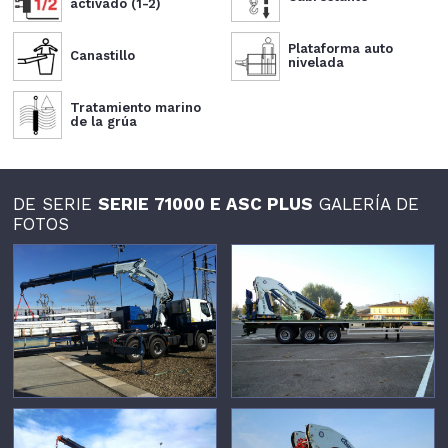
activado (1-2)
Plataforma auto
Canastillo
nivelada
Tratamiento marino
de la grúa
DE SERIE
SERIE 71000 E ASC PLUS
GALERÍA DE
FOTOS