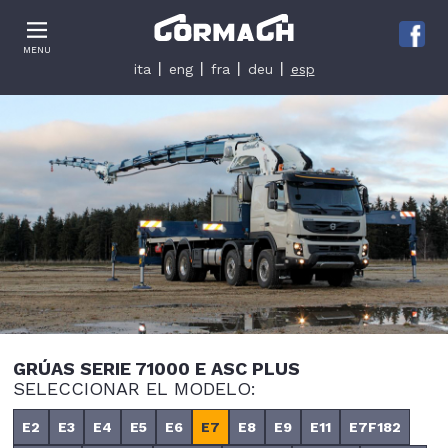
Le tue preferenze relative alla privacy
MENU
Informativa sulla raccolta
ita
eng
fra
deu
esp
GRÚAS SERIE 71000 E ASC PLUS
SELECCIONAR EL MODELO:
E2
E3
E4
E5
E6
E7
E8
E9
E11
E7F182