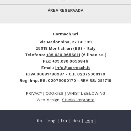
ÁREA RESERVADA
Cormach Srl
Via Madonnina, 27
CP 199
25018
Montichiari (BS) - Italy
Telefono:
+39.030.9656811
(6 linee r.a.)
Fax: +39.030.9656846
Email:
info@cormach.it
P.IVA 00681780987 - C.F. 02075000170
Reg. Imp. BS: 02075000170 - REA BS: 291719
PRIVACY
|
COOKIES
|
WHISTLEBLOWING
Web design:
Studio Impronta
ita
eng
fra
deu
esp