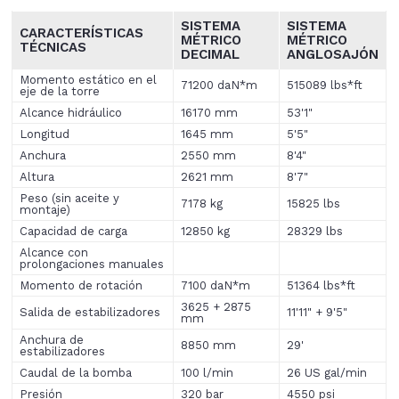
SISTEMA
SISTEMA
CARACTERÍSTICAS
MÉTRICO
MÉTRICO
TÉCNICAS
DECIMAL
ANGLOSAJÓN
Momento estático en el
71200 daN*m
515089 lbs*ft
eje de la torre
Alcance hidráulico
16170 mm
53'1"
Longitud
1645 mm
5'5"
Anchura
2550 mm
8'4"
Altura
2621 mm
8'7"
Peso (sin aceite y
7178 kg
15825 lbs
montaje)
Capacidad de carga
12850 kg
28329 lbs
Alcance con
prolongaciones manuales
Momento de rotación
7100 daN*m
51364 lbs*ft
3625 + 2875
Salida de estabilizadores
11'11" + 9'5"
mm
Anchura de
8850 mm
29'
estabilizadores
Caudal de la bomba
100 l/min
26 US gal/min
Presión
320 bar
4550 psi