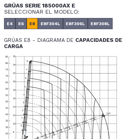
GRÚAS SERIE 185000AX E
SELECCIONAR EL MODELO:
E4
E6
E8
E8F304L
E8F306L
E8F308L
GRÚAS E8 - DIAGRAMA DE
CAPACIDADES DE
CARGA