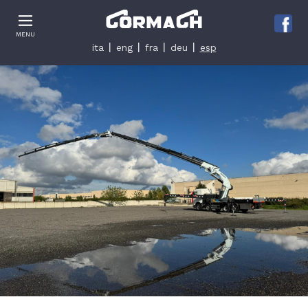
Le tue preferenze relative alla privacy
MENU
Informativa sulla raccolta
ita
eng
fra
deu
esp