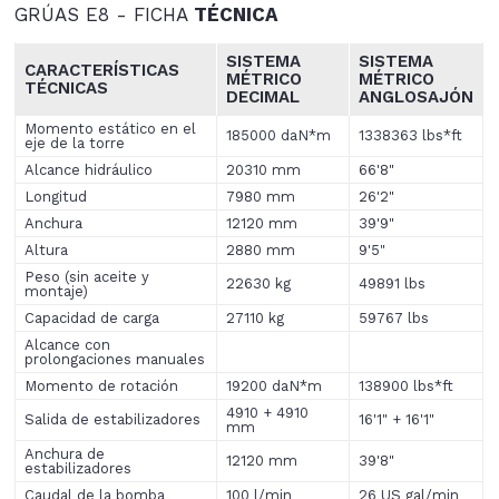
GRÚAS E8 - FICHA
TÉCNICA
SISTEMA
SISTEMA
CARACTERÍSTICAS
MÉTRICO
MÉTRICO
TÉCNICAS
DECIMAL
ANGLOSAJÓN
Momento estático en el
185000 daN*m
1338363 lbs*ft
eje de la torre
Alcance hidráulico
20310 mm
66'8"
Longitud
7980 mm
26'2"
Anchura
12120 mm
39'9"
Altura
2880 mm
9'5"
Peso (sin aceite y
22630 kg
49891 lbs
montaje)
Capacidad de carga
27110 kg
59767 lbs
Alcance con
prolongaciones manuales
Momento de rotación
19200 daN*m
138900 lbs*ft
4910 + 4910
Salida de estabilizadores
16'1" + 16'1"
mm
Anchura de
12120 mm
39'8"
estabilizadores
Caudal de la bomba
100 l/min
26 US gal/min