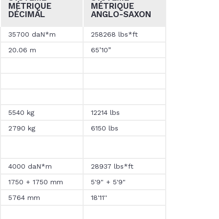
MÉTRIQUE
MÉTRIQUE
DÉCIMAL
ANGLO-SAXON
35700 daN*m
258268 lbs*ft
20.06 m
65’10”
5540 kg
12214 lbs
2790 kg
6150 lbs
4000 daN*m
28937 lbs*ft
1750 + 1750 mm
5'9" + 5'9"
5764 mm
18'11''