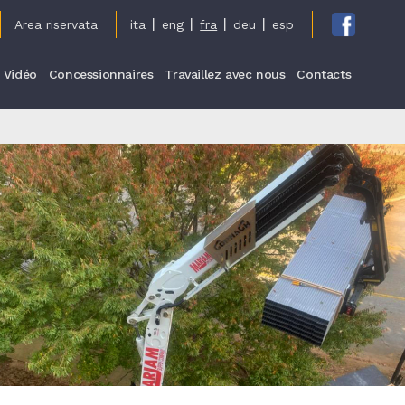
cy
Area riservata
ita
eng
fra
deu
esp
Vidéo
Concessionnaires
Travaillez avec nous
Contacts