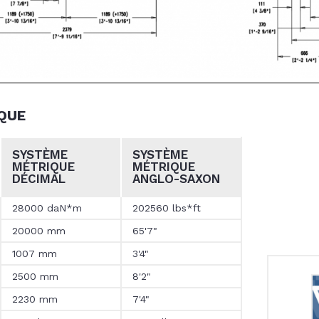
QUE
SYSTÈME
SYSTÈME
MÉTRIQUE
MÉTRIQUE
DÉCIMAL
ANGLO-SAXON
28000 daN*m
202560 lbs*ft
20000 mm
65'7"
1007 mm
3'4"
2500 mm
8'2"
2230 mm
7'4"