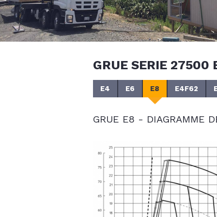
GRUE SERIE 27500 
E4
E6
E8
E4F62
GRUE E8 - DIAGRAMME 