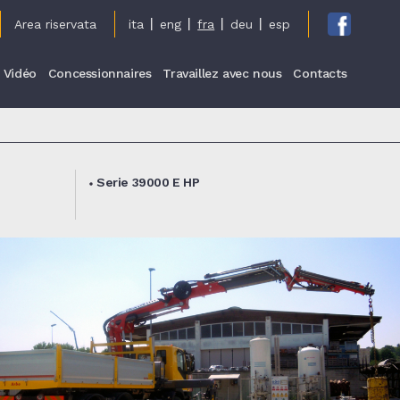
cy
Area riservata
ita
eng
fra
deu
esp
Vidéo
Concessionnaires
Travaillez avec nous
Contacts
Serie 39000 E HP