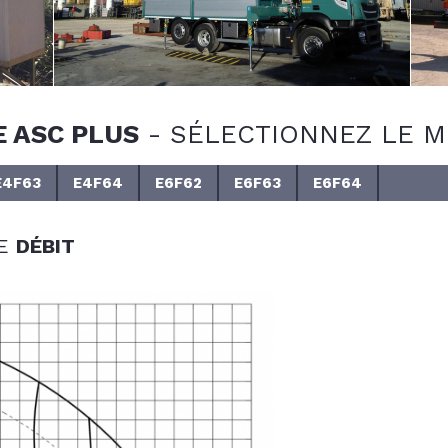
E ASC PLUS
-
SÉLECTIONNEZ LE M
E4F63
E4F64
E6F62
E6F63
E6F64
DE
DÉBIT