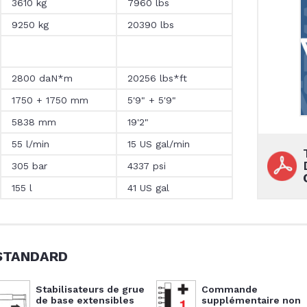
3610 kg
7960 lbs
9250 kg
20390 lbs
2800 daN*m
20256 lbs*ft
1750 + 1750 mm
5'9" + 5'9"
5838 mm
19'2"
55 l/min
15 US gal/min
305 bar
4337 psi
155 l
41 US gal
STANDARD
Stabilisateurs de grue
Commande
de base extensibles
supplémentaire non