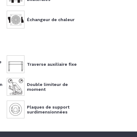
Échangeur de chaleur
e
Traverse auxiliaire fixe
n
Double limiteur de
moment
s
Plaques de support
surdimensionnées