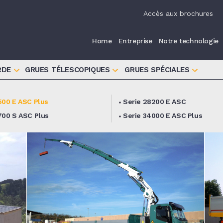
iva sulla raccolta
Le tue preferenze relative alla priva
Accès aux brochures
Home
Entreprise
Notre technologie
RDE
GRUES TÉLESCOPIQUES
GRUES SPÉCIALES
500 E ASC Plus
Serie 28200 E ASC
700 S ASC Plus
Serie 34000 E ASC Plus