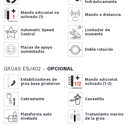
hidráulicamente
Mando adicional no
Mando a distancia
activado (1)
Automatic Speed
Limitador de
Control
momento
Placas de apoyo
Doble rotación
aumentadas
GRÚAS E9J402 -
OPCIONAL
Estabilizadores de
Mando adicional
grúa base giratorios
activado (1-2)
Cabrestante
Canastillo
Plataforma auto
Tratamiento marino
nivelada
de la grúa