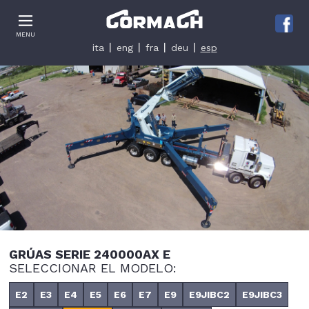
Le tue preferenze relative alla privacy
MENU
Informativa sulla raccolta
ita
eng
fra
deu
esp
GRÚAS SERIE 240000AX E
SELECCIONAR EL MODELO:
E2
E3
E4
E5
E6
E7
E9
E9JIBC2
E9JIBC3