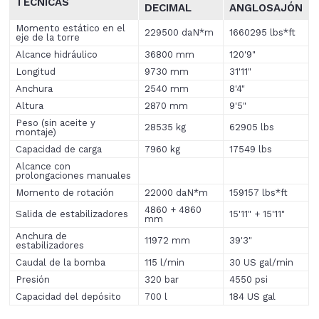
TÉCNICAS
DECIMAL
ANGLOSAJÓN
Momento estático en el
229500 daN*m
1660295 lbs*ft
eje de la torre
Alcance hidráulico
36800 mm
120'9"
Longitud
9730 mm
31'11"
Anchura
2540 mm
8'4"
Altura
2870 mm
9'5"
Peso (sin aceite y
28535 kg
62905 lbs
montaje)
Capacidad de carga
7960 kg
17549 lbs
Alcance con
prolongaciones manuales
Momento de rotación
22000 daN*m
159157 lbs*ft
4860 + 4860
Salida de estabilizadores
15'11" + 15'11"
mm
Anchura de
11972 mm
39'3"
estabilizadores
Caudal de la bomba
115 l/min
30 US gal/min
Presión
320 bar
4550 psi
Capacidad del depósito
700 l
184 US gal