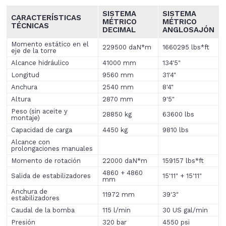
SISTEMA
SISTEMA
CARACTERÍSTICAS
MÉTRICO
MÉTRICO
TÉCNICAS
DECIMAL
ANGLOSAJÓN
Momento estático en el
229500 daN*m
1660295 lbs*ft
eje de la torre
Alcance hidráulico
41000 mm
134'5"
Longitud
9560 mm
31'4"
Anchura
2540 mm
8'4"
Altura
2870 mm
9'5"
Peso (sin aceite y
28850 kg
63600 lbs
montaje)
Capacidad de carga
4450 kg
9810 lbs
Alcance con
prolongaciones manuales
Momento de rotación
22000 daN*m
159157 lbs*ft
4860 + 4860
Salida de estabilizadores
15'11" + 15'11"
mm
Anchura de
11972 mm
39'3"
estabilizadores
Caudal de la bomba
115 l/min
30 US gal/min
Presión
320 bar
4550 psi