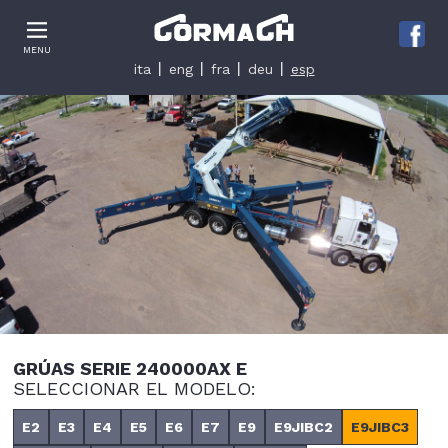
Le tue preferenze relative alla privacy
MENU
Informativa sulla raccolta
ita
eng
fra
deu
esp
GRÚAS SERIE 240000AX E
SELECCIONAR EL MODELO:
E2
E3
E4
E5
E6
E7
E9
E9JIBC2
E9JIBC3