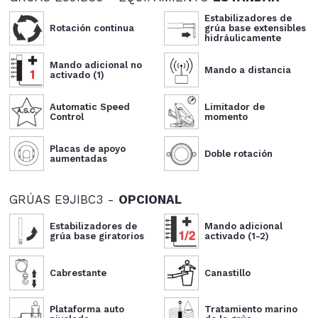
Estabilizadores de
Rotación continua
grúa base extensibles
hidráulicamente
Mando adicional no
Mando a distancia
activado (1)
Automatic Speed
Limitador de
Control
momento
Placas de apoyo
Doble rotación
aumentadas
GRÚAS E9JIBC3 -
OPCIONAL
Estabilizadores de
Mando adicional
grúa base giratorios
activado (1-2)
Cabrestante
Canastillo
Plataforma auto
Tratamiento marino