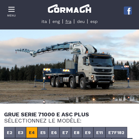
Le tue preferenze relative alla privacy
MENU
Informativa sulla raccolta
ita
eng
fra
deu
esp
GRUE SERIE 71000 E ASC PLUS
SÉLECTIONNEZ LE MODÈLE:
E2
E3
E4
E5
E6
E7
E8
E9
E11
E7F182