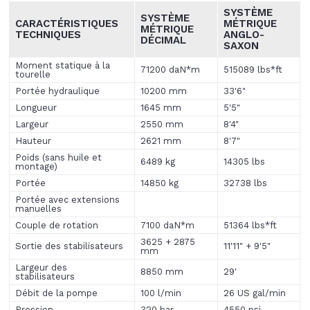
SYSTÈME
SYSTÈME
CARACTÉRISTIQUES
MÉTRIQUE
MÉTRIQUE
TECHNIQUES
ANGLO-
DÉCIMAL
SAXON
Moment statique à la
71200 daN*m
515089 lbs*ft
tourelle
Portée hydraulique
10200 mm
33'6"
Longueur
1645 mm
5'5"
Largeur
2550 mm
8'4"
Hauteur
2621 mm
8'7"
Poids (sans huile et
6489 kg
14305 lbs
montage)
Portée
14850 kg
32738 lbs
Portée avec extensions
manuelles
Couple de rotation
7100 daN*m
51364 lbs*ft
3625 + 2875
Sortie des stabilisateurs
11'11" + 9'5"
mm
Largeur des
8850 mm
29'
stabilisateurs
Débit de la pompe
100 l/min
26 US gal/min
Pression
320 bar
4550 psi