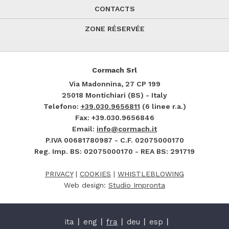
CONTACTS
ZONE RÉSERVÉE
Cormach Srl
Via Madonnina, 27
CP 199
25018
Montichiari (BS) - Italy
Telefono:
+39.030.9656811
(6 linee r.a.)
Fax: +39.030.9656846
Email:
info@cormach.it
P.IVA 00681780987 - C.F. 02075000170
Reg. Imp. BS: 02075000170 - REA BS: 291719
PRIVACY
|
COOKIES
|
WHISTLEBLOWING
Web design:
Studio Impronta
ita
eng
fra
deu
esp