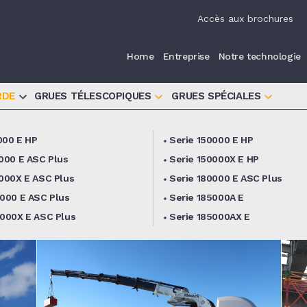
iva sulla raccolta
Le tue preferenze relative alla priva
Accès aux brochures
Home
Entreprise
Notre technologie
RDE
GRUES TÉLESCOPIQUES
GRUES SPÉCIALES
000 E HP
Serie 150000 E HP
0000 E ASC Plus
Serie 150000X E HP
0000X E ASC Plus
Serie 180000 E ASC Plus
5000 E ASC Plus
Serie 185000A E
5000X E ASC Plus
Serie 185000AX E