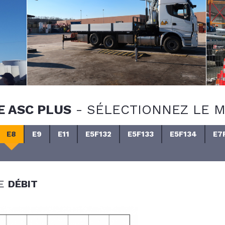
E ASC PLUS
-
SÉLECTIONNEZ LE M
E8
E9
E11
E5F132
E5F133
E5F134
E7
DE
DÉBIT