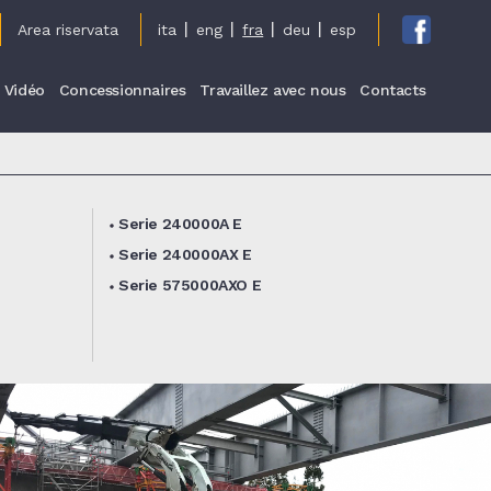
cy
Area riservata
ita
eng
fra
deu
esp
Vidéo
Concessionnaires
Travaillez avec nous
Contacts
Serie 240000A E
Serie 240000AX E
Serie 575000AXO E