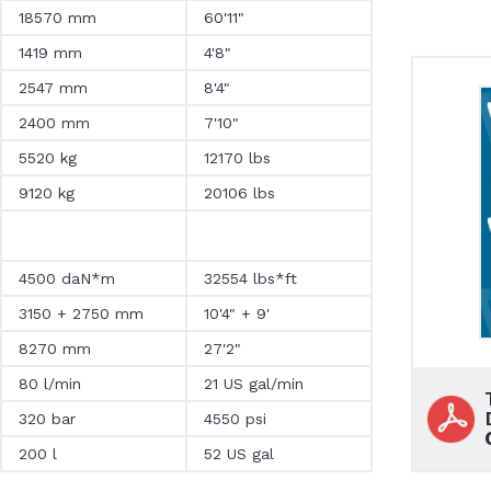
18570 mm
60'11"
1419 mm
4'8"
2547 mm
8'4"
2400 mm
7'10"
5520 kg
12170 lbs
9120 kg
20106 lbs
4500 daN*m
32554 lbs*ft
3150 + 2750 mm
10'4" + 9'
8270 mm
27'2"
80 l/min
21 US gal/min
320 bar
4550 psi
200 l
52 US gal