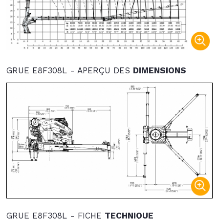
GRUE E8F308L - APERÇU DES
DIMENSIONS
GRUE E8F308L - FICHE
TECHNIQUE