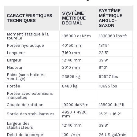
SYSTÈME
SYSTÈME
CARACTÉRISTIQUES
MÉTRIQUE
MÉTRIQUE
TECHNIQUES
ANGLO-
DÉCIMAL
SAXON
Moment statique à la
185000 daN*m
1338363 lbs*ft
tourelle
Portée hydraulique
40150 mm
131'9"
Longueur
7160 mm
23'5"
Largeur
12140 mm
39'9"
Hauteur
3010 mm
9'10"
Poids (sans huile et
23826 kg
52527 lbs
montage)
Portée
8480 kg
18695 lbs
Portée avec extensions
manuelles
Couple de rotation
19200 daN*m
138900 lbs*ft
4920 + 4920
Sortie des stabilisateurs
16'2" + 16'2"
mm
Largeur des
12140 mm
39'8"
stabilisateurs
Débit de la pompe
100 l/min
26 US gal/min