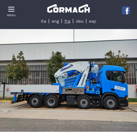
Le tue preferenze relative alla privacy
MENU
Informativa sulla raccolta
ita
eng
fra
deu
esp