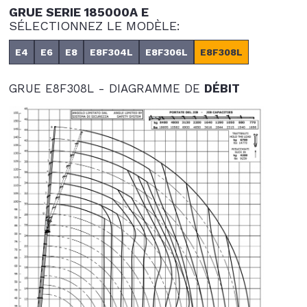
GRUE SERIE 185000A E
SÉLECTIONNEZ LE MODÈLE:
E4
E6
E8
E8F304L
E8F306L
E8F308L
GRUE E8F308L - DIAGRAMME DE
DÉBIT