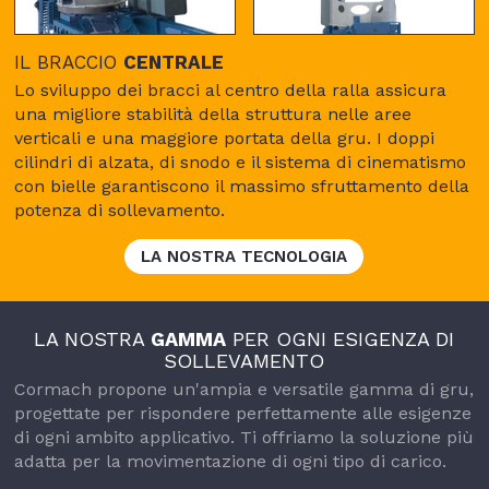
IL BRACCIO
CENTRALE
Lo sviluppo dei bracci al centro della ralla assicura
una migliore stabilità della struttura nelle aree
verticali e una maggiore portata della gru. I doppi
cilindri di alzata, di snodo e il sistema di cinematismo
con bielle garantiscono il massimo sfruttamento della
potenza di sollevamento.
LA NOSTRA TECNOLOGIA
LA NOSTRA
GAMMA
PER OGNI ESIGENZA DI
SOLLEVAMENTO
Cormach propone un'ampia e versatile gamma di gru,
progettate per rispondere perfettamente alle esigenze
di ogni ambito applicativo. Ti offriamo la soluzione più
adatta per la movimentazione di ogni tipo di carico.