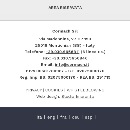
AREA RISERVATA
Cormach Srl
Via Madonnina, 27
CP 199
25018
Montichiari (BS) - Italy
Telefono:
+39.030.9656811
(6 linee r.a.)
Fax: +39.030.9656846
Email:
info@cormach.it
P.IVA 00681780987 - C.F. 02075000170
Reg. Imp. BS: 02075000170 - REA BS: 291719
PRIVACY
|
COOKIES
|
WHISTLEBLOWING
Web design:
Studio Impronta
ita
eng
fra
deu
esp