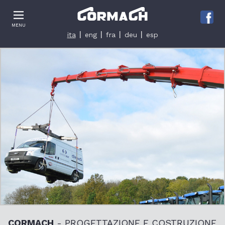
Le tue preferenze relative alla privacy
MENU
Informativa sulla raccolta
ita
eng
fra
deu
esp
CORMACH
- PROGETTAZIONE E COSTRUZIONE