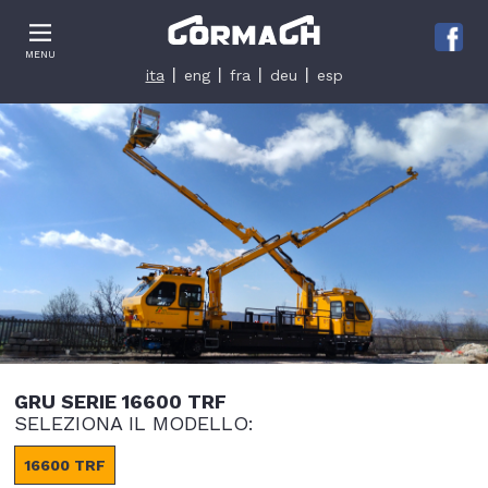
Le tue preferenze relative alla privacy
MENU
Informativa sulla raccolta
ita
eng
fra
deu
esp
GRU SERIE 16600 TRF
SELEZIONA IL MODELLO:
16600 TRF