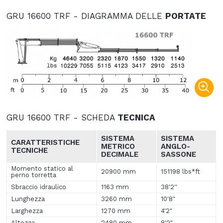
GRU 16600 TRF - DIAGRAMMA DELLE
PORTATE
GRU 16600 TRF - SCHEDA
TECNICA
SISTEMA
SISTEMA
CARATTERISTICHE
METRICO
ANGLO
-
TECNICHE
DECIMALE
SASSONE
Momento statico al
20900 mm
151198 lbs*ft
perno torretta
Sbraccio idraulico
1163 mm
38'2''
Lunghezza
3260 mm
10'8"
Larghezza
1270 mm
4'2"
Altezza
2480 mm
8'2"