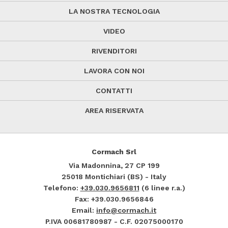
LA NOSTRA TECNOLOGIA
VIDEO
RIVENDITORI
LAVORA CON NOI
CONTATTI
AREA RISERVATA
Cormach Srl
Via Madonnina, 27
CP 199
25018
Montichiari (BS) - Italy
Telefono:
+39.030.9656811
(6 linee r.a.)
Fax: +39.030.9656846
Email:
info@cormach.it
P.IVA 00681780987 - C.F. 02075000170