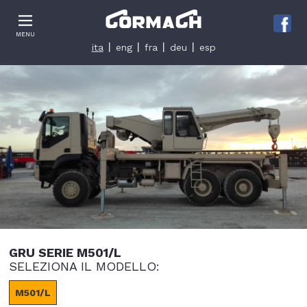
Le tue preferenze relative alla privacy
MENU
Informativa sulla raccolta
ita
eng
fra
deu
esp
GRU SERIE M501/L
SELEZIONA IL MODELLO:
M501/L