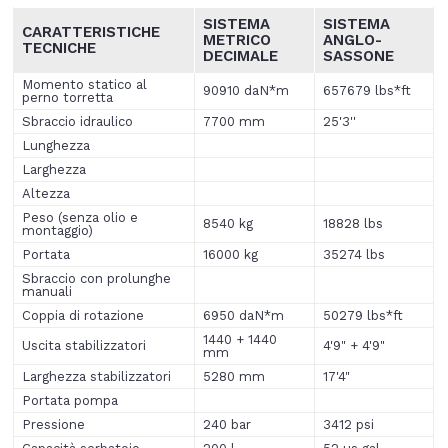
SISTEMA
SISTEMA
CARATTERISTICHE
METRICO
ANGLO
-
TECNICHE
DECIMALE
SASSONE
Momento statico al
90910 daN*m
657679 lbs*ft
perno torretta
Sbraccio idraulico
7700 mm
25'3''
Lunghezza
Larghezza
Altezza
Peso (senza olio e
8540 kg
18828 lbs
montaggio)
Portata
16000 kg
35274 lbs
Sbraccio con prolunghe
manuali
Coppia di rotazione
6950 daN*m
50279 lbs*ft
1440 + 1440
Uscita stabilizzatori
4'9" + 4'9"
mm
Larghezza stabilizzatori
5280 mm
17'4"
Portata pompa
Pressione
240 bar
3412 psi