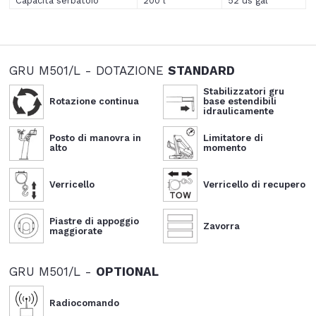
Capacità serbatoio
200 l
52 us gal
GRU M501/L - DOTAZIONE
STANDARD
Stabilizzatori gru
Rotazione continua
base estendibili
idraulicamente
Posto di manovra in
Limitatore di
alto
momento
Verricello
Verricello di recupero
Piastre di appoggio
Zavorra
maggiorate
GRU M501/L -
OPTIONAL
Radiocomando