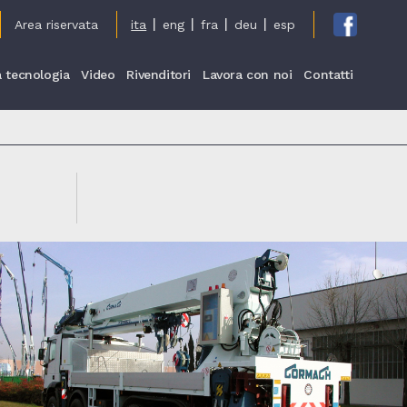
Area riservata
ita
eng
fra
deu
esp
a tecnologia
Video
Rivenditori
Lavora con noi
Contatti