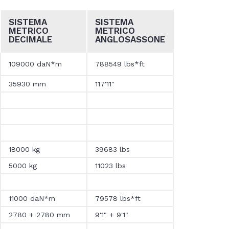
SISTEMA
SISTEMA
METRICO
METRICO
DECIMALE
ANGLO
SASSONE
109000 daN*m
788549 lbs*ft
35930 mm
117'11"
18000 kg
39683 lbs
5000 kg
11023 lbs
11000 daN*m
79578 lbs*ft
2780 + 2780 mm
9'1" + 9'1"