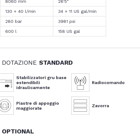
8060 mm
26'5"
130 + 40 l/min
34 + 11 US gal/min
280 bar
3981 psi
600 l
158 US gal
- DOTAZIONE
STANDARD
Stabilizzatori gru base
estendibili
Radiocomando
idraulicamente
Piastre di appoggio
Zavorra
maggiorate
-
OPTIONAL