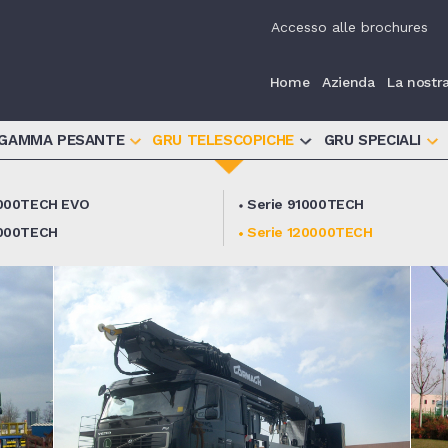
Accesso alle brochures
Home
Azienda
La nostr
 GAMMA PESANTE
GRU TELESCOPICHE
GRU SPECIALI
3000TECH EVO
Serie 91000TECH
8000TECH
Serie 120000TECH