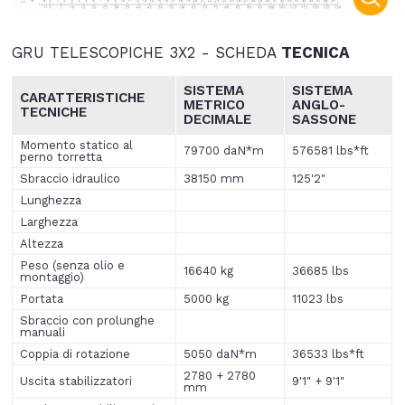
GRU TELESCOPICHE 3X2 - SCHEDA
TECNICA
SISTEMA
SISTEMA
CARATTERISTICHE
METRICO
ANGLO
-
TECNICHE
DECIMALE
SASSONE
Momento statico al
79700 daN*m
576581 lbs*ft
perno torretta
Sbraccio idraulico
38150 mm
125'2"
Lunghezza
Larghezza
Altezza
Peso (senza olio e
16640 kg
36685 lbs
montaggio)
Portata
5000 kg
11023 lbs
Sbraccio con prolunghe
manuali
Coppia di rotazione
5050 daN*m
36533 lbs*ft
2780 + 2780
Uscita stabilizzatori
9'1" + 9'1"
mm