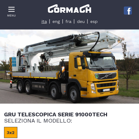
Le tue preferenze relative alla privacy
MENU
Informativa sulla raccolta
ita
eng
fra
deu
esp
GRU TELESCOPICA SERIE 91000TECH
SELEZIONA IL MODELLO:
3x2