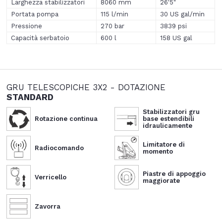
Larghezza stabilizzatori
8060 mm
26'5"
Portata pompa
115 l/min
30 US gal/min
Pressione
270 bar
3839 psi
Capacità serbatoio
600 l
158 US gal
GRU TELESCOPICHE 3X2 - DOTAZIONE
STANDARD
Stabilizzatori gru
Rotazione continua
base estendibili
idraulicamente
Limitatore di
Radiocomando
momento
Piastre di appoggio
Verricello
maggiorate
Zavorra