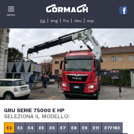
Le tue preferenze relative alla privacy
MENU
Informativa sulla raccolta
ita
eng
fra
deu
esp
GRU SERIE 75000 E HP
SELEZIONA IL MODELLO:
E2
E3
E4
E5
E6
E7
E8
E9
E11
E7F182