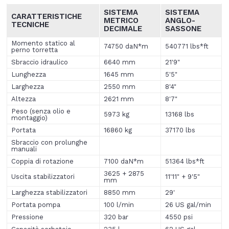
SISTEMA
SISTEMA
CARATTERISTICHE
METRICO
ANGLO
-
TECNICHE
DECIMALE
SASSONE
Momento statico al
74750 daN*m
540771 lbs*ft
perno torretta
Sbraccio idraulico
6640 mm
21'9"
Lunghezza
1645 mm
5'5"
Larghezza
2550 mm
8'4"
Altezza
2621 mm
8'7"
Peso (senza olio e
5973 kg
13168 lbs
montaggio)
Portata
16860 kg
37170 lbs
Sbraccio con prolunghe
manuali
Coppia di rotazione
7100 daN*m
51364 lbs*ft
3625 + 2875
Uscita stabilizzatori
11'11" + 9'5"
mm
Larghezza stabilizzatori
8850 mm
29'
Portata pompa
100 l/min
26 US gal/min
Pressione
320 bar
4550 psi