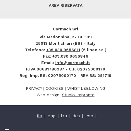
AREA RISERVATA
Cormach Srl
Via Madonnina, 27
CP 199
25018
Montichiari (BS) - Italy
Telefono:
+39.030.9656811
(6 linee r.a.)
Fax: +39.030.9656846
Email:
info@cormach.it
P.IVA 00681780987 - C.F. 02075000170
Reg. Imp. BS: 02075000170 - REA BS: 291719
PRIVACY
|
COOKIES
|
WHISTLEBLOWING
Web design:
Studio Impronta
ita
eng
fra
deu
esp