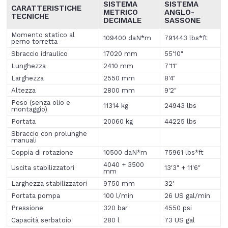
SISTEMA
SISTEMA
CARATTERISTICHE
METRICO
ANGLO
-
TECNICHE
DECIMALE
SASSONE
Momento statico al
109400 daN*m
791443 lbs*ft
perno torretta
Sbraccio idraulico
17020 mm
55'10"
Lunghezza
2410 mm
7'11"
Larghezza
2550 mm
8'4"
Altezza
2800 mm
9'2"
Peso (senza olio e
11314 kg
24943 lbs
montaggio)
Portata
20060 kg
44225 lbs
Sbraccio con prolunghe
manuali
Coppia di rotazione
10500 daN*m
75961 lbs*ft
4040 + 3500
Uscita stabilizzatori
13'3" + 11'6"
mm
Larghezza stabilizzatori
9750 mm
32'
Portata pompa
100 l/min
26 US gal/min
Pressione
320 bar
4550 psi
Capacità serbatoio
280 l
73 US gal