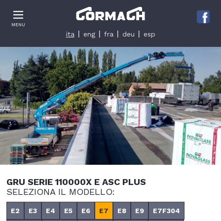
Le tue preferenze relative alla privacy
MENU
Informativa sulla raccolta
ita
eng
fra
deu
esp
GRU SERIE 110000X E ASC PLUS
SELEZIONA IL MODELLO:
E2
E3
E4
E5
E6
E7
E8
E9
E7F304