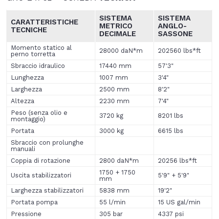
SISTEMA
SISTEMA
CARATTERISTICHE
METRICO
ANGLO
-
TECNICHE
DECIMALE
SASSONE
Momento statico al
28000 daN*m
202560 lbs*ft
perno torretta
Sbraccio idraulico
17440 mm
57'3"
Lunghezza
1007 mm
3'4"
Larghezza
2500 mm
8'2"
Altezza
2230 mm
7'4"
Peso (senza olio e
3720 kg
8201 lbs
montaggio)
Portata
3000 kg
6615 lbs
Sbraccio con prolunghe
manuali
Coppia di rotazione
2800 daN*m
20256 lbs*ft
1750 + 1750
Uscita stabilizzatori
5'9" + 5'9"
mm
Larghezza stabilizzatori
5838 mm
19'2"
Portata pompa
55 l/min
15 US gal/min
Pressione
305 bar
4337 psi