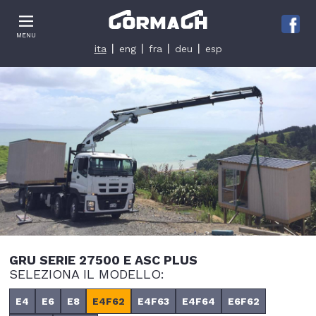
Le tue preferenze relative alla privacy
MENU
Informativa sulla raccolta
ita
eng
fra
deu
esp
GRU SERIE 27500 E ASC PLUS
SELEZIONA IL MODELLO:
E4
E6
E8
E4F62
E4F63
E4F64
E6F62