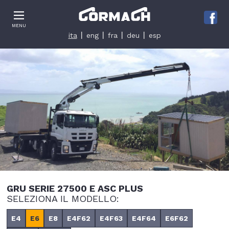
Le tue preferenze relative alla privacy
MENU
Informativa sulla raccolta
ita
eng
fra
deu
esp
GRU SERIE 27500 E ASC PLUS
SELEZIONA IL MODELLO:
E4
E6
E8
E4F62
E4F63
E4F64
E6F62