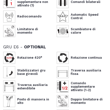
supplementare non
Comandi bilaterali
attivato (1)
Automatic Speed
Radiocomando
Control
Limitatore di
Scambiatore di
momento
calore
GRU E6 -
OPTIONAL
Rotazione 420°
Rotazione continua
Stabilizzatori gru
Traversa ausiliaria
base girevoli
fissa
Comando
Traversa ausiliaria
supplementare
estendibile
attivato (1-2)
Posto di manovra in
Doppio limitatore di
alto
momento