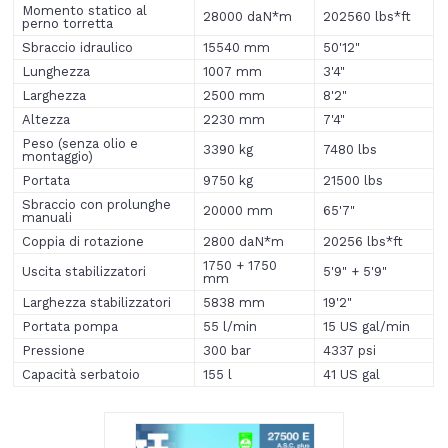
Momento statico al
28000 daN*m
202560 lbs*ft
perno torretta
Sbraccio idraulico
15540 mm
50'12"
Lunghezza
1007 mm
3'4"
Larghezza
2500 mm
8'2"
Altezza
2230 mm
7'4"
Peso (senza olio e
3390 kg
7480 lbs
montaggio)
Portata
9750 kg
21500 lbs
Sbraccio con prolunghe
20000 mm
65'7"
manuali
Coppia di rotazione
2800 daN*m
20256 lbs*ft
1750 + 1750
Uscita stabilizzatori
5'9" + 5'9"
mm
Larghezza stabilizzatori
5838 mm
19'2"
Portata pompa
55 l/min
15 US gal/min
Pressione
300 bar
4337 psi
Capacità serbatoio
155 l
41 US gal