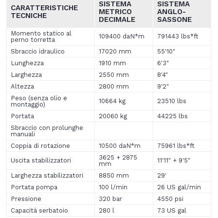
SISTEMA
SISTEMA
CARATTERISTICHE
METRICO
ANGLO
-
TECNICHE
DECIMALE
SASSONE
Momento statico al
109400 daN*m
791443 lbs*ft
perno torretta
Sbraccio idraulico
17020 mm
55'10"
Lunghezza
1910 mm
6'3"
Larghezza
2550 mm
8'4"
Altezza
2800 mm
9'2"
Peso (senza olio e
10664 kg
23510 lbs
montaggio)
Portata
20060 kg
44225 lbs
Sbraccio con prolunghe
manuali
Coppia di rotazione
10500 daN*m
75961 lbs*ft
3625 + 2875
Uscita stabilizzatori
11'11" + 9'5"
mm
Larghezza stabilizzatori
8850 mm
29'
Portata pompa
100 l/min
26 US gal/min
Pressione
320 bar
4550 psi
Capacità serbatoio
280 l
73 US gal