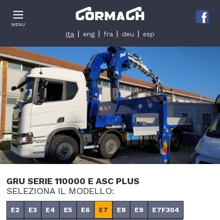
Le tue preferenze relative alla privacy
MENU
Informativa sulla raccolta
ita
eng
fra
deu
esp
GRU SERIE 110000 E ASC PLUS
SELEZIONA IL MODELLO:
E2
E3
E4
E5
E6
E7
E8
E9
E7F304