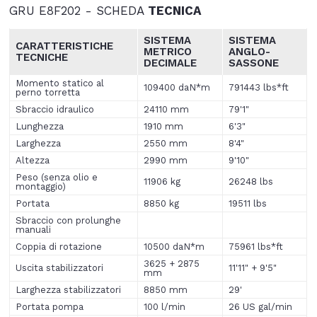
GRU E8F202 - SCHEDA
TECNICA
SISTEMA
SISTEMA
CARATTERISTICHE
METRICO
ANGLO
-
TECNICHE
DECIMALE
SASSONE
Momento statico al
109400 daN*m
791443 lbs*ft
perno torretta
Sbraccio idraulico
24110 mm
79'1"
Lunghezza
1910 mm
6'3"
Larghezza
2550 mm
8'4"
Altezza
2990 mm
9'10"
Peso (senza olio e
11906 kg
26248 lbs
montaggio)
Portata
8850 kg
19511 lbs
Sbraccio con prolunghe
manuali
Coppia di rotazione
10500 daN*m
75961 lbs*ft
3625 + 2875
Uscita stabilizzatori
11'11" + 9'5"
mm
Larghezza stabilizzatori
8850 mm
29'
Portata pompa
100 l/min
26 US gal/min