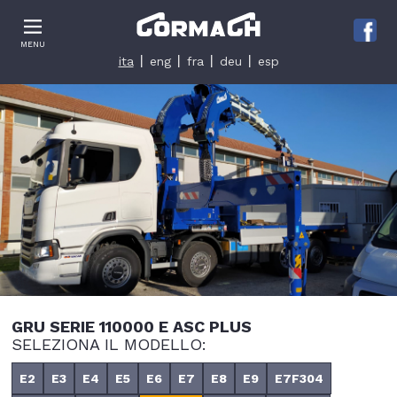
Le tue preferenze relative alla privacy
MENU
Informativa sulla raccolta
ita
eng
fra
deu
esp
GRU SERIE 110000 E ASC PLUS
SELEZIONA IL MODELLO:
E2
E3
E4
E5
E6
E7
E8
E9
E7F304