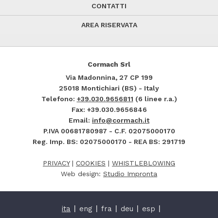
CONTATTI
AREA RISERVATA
Cormach Srl
Via Madonnina, 27
CP 199
25018
Montichiari (BS) - Italy
Telefono:
+39.030.9656811
(6 linee r.a.)
Fax: +39.030.9656846
Email:
info@cormach.it
P.IVA 00681780987 - C.F. 02075000170
Reg. Imp. BS: 02075000170 - REA BS: 291719
PRIVACY
|
COOKIES
|
WHISTLEBLOWING
Web design:
Studio Impronta
ita
eng
fra
deu
esp